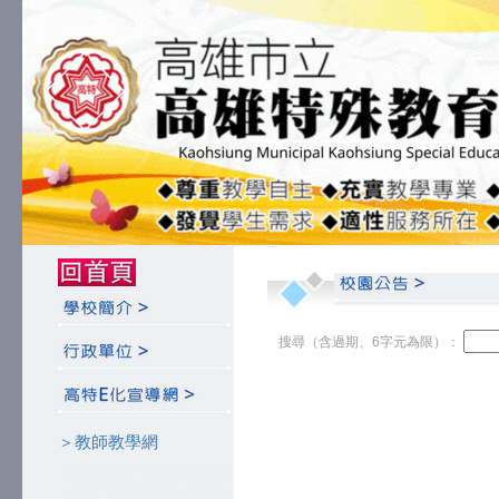
:::
:::
搜尋（含過期、6字元為限）：
＞教師教學網