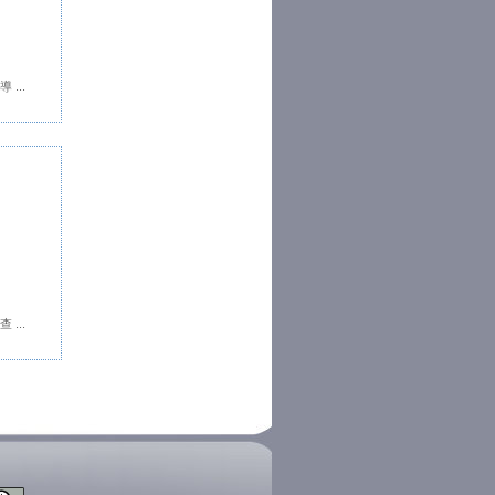
...
...