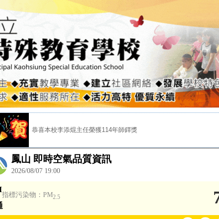
恭喜本校李添焜主任榮獲黃昆輝教授教育基金會「寶佳教育大愛獎
恭喜本校吳汀原治療師榮獲高雄市115年度高級中等以下學校優良
慶賀高二孝家長蔡孟蓁女士當選114學年度家長會會長
恭喜本校李添焜主任榮獲114年師鐸獎
恭喜「高特添溫淳」榮獲高雄市政府教育局2025創意短片@EduCa
恭喜本校李添焜主任榮獲高雄市114年特殊優良教育人員
恭喜本校吳瑞聖組長榮獲高雄市113年度高級中等以下學校優良特
恭喜本校李添焜主任榮獲教育部國教署113年杏壇芬芳獎
恭賀本校陸奕身校長榮獲教育部第12屆防災教育推動有功人員
恭喜本校李添焜主任榮獲黃昆輝教授教育基金會「寶佳教育大愛獎