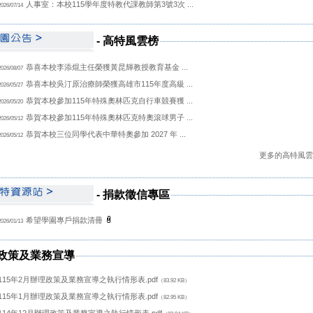
人事室：本校115學年度特教代課教師第3號3次 ...
2026/07/14
-
防疫公告
-
高特風雲榜
恭喜本校李添焜主任榮獲黃昆輝教授教育基金 ...
2026/08/07
恭喜本校吳汀原治療師榮獲高雄市115年度高級 ...
2026/05/27
恭賀本校參加115年特殊奧林匹克自行車競賽獲 ...
2026/05/20
恭賀本校參加115年特殊奧林匹克特奧滾球男子 ...
2026/05/12
恭賀本校三位同學代表中華特奧參加 2027 年 ...
2026/05/12
更多的高特風雲榜 
-
-
-
高特教師會
教育產業工會
教師職業工會
-
捐款徵信專區
希望學園專戶捐款清冊
2026/01/13
政策及業務宣導
115年2月辦理政策及業務宣導之執行情形表.pdf
（83.92 KB）
115年1月辦理政策及業務宣導之執行情形表.pdf
（82.95 KB）
114年12月辦理政策及業務宣導之執行情形表.pdf