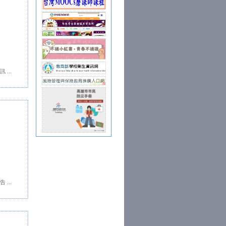
...
...