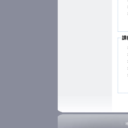
課
:::
地